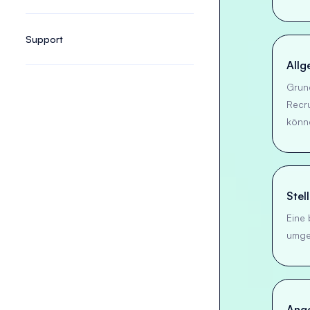
Support
Allg
Grun
Recru
könn
Stel
Eine 
umge
Ange