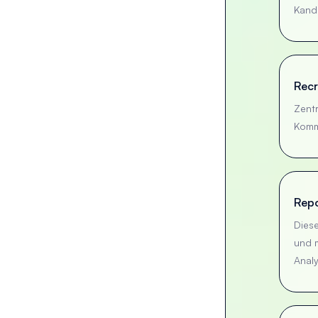
Kand
Recr
Zentr
Komm
Repo
Diese
und m
Anal