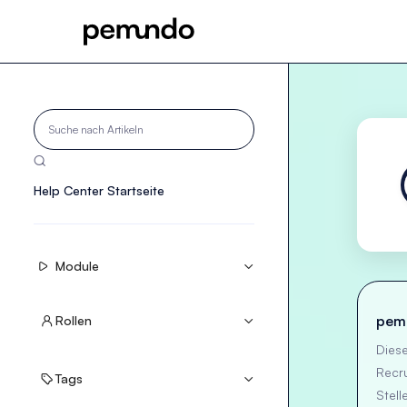

Help Center Startseite
Module


pemu
Rollen


Diese
Recr
Tags


Stell