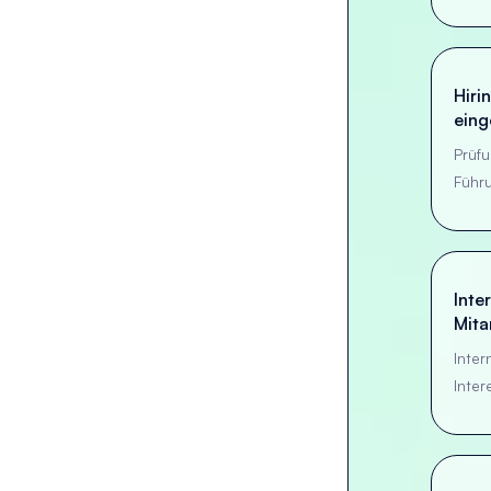
Hiri
eing
Prüf
Führu
Inte
Mita
Inter
Inte