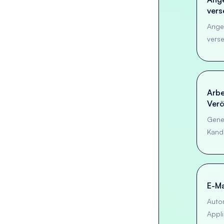
ver
Angeb
vers
Arbe
Verö
Geneh
Kand
E-Ma
Auto
Appli