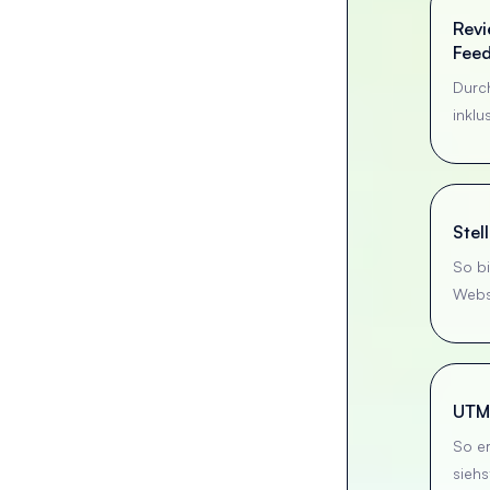
Revi
Fee
Durc
inkl
Stel
So b
Webs
UTM-
So er
sieh