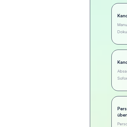
Kand
Manue
Doku
Kand
Absa
Sofo
Pers
übe
Pers