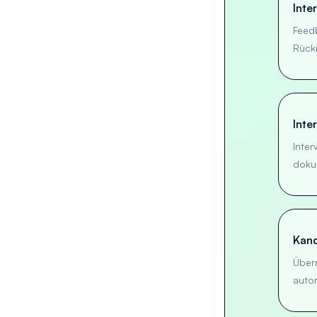
Inte
Feed
Rück
Inte
Inter
doku
Kand
Über
autom