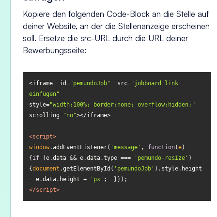
Kopiere den folgenden Code-Block an die Stelle auf
deiner Website, an der die Stellenanzeige erscheinen
soll. Ersetze die src-URL durch die URL deiner
Bewerbungsseite:
<iframe  id=
"pemundoJob"
  src=
"jobboard link 
einfügen"
style=
"width:100%; border:none; overflow:hidden;"
scrolling=
"no"
<
script
>
window
.addEventListener(
'message'
, 
function
(
e
{
if
 (e.data && e.data.type === 
'pemundo-resize'
{
document
.getElementById(
'pemundoJob'
).style.height 
= e.data.height + 
'px'
</
script
>