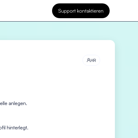
Support kontaktieren
HR

elle anlegen.
l hinterlegt.